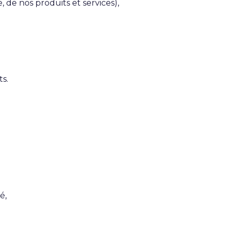
, de nos produits et services),
s.
é,