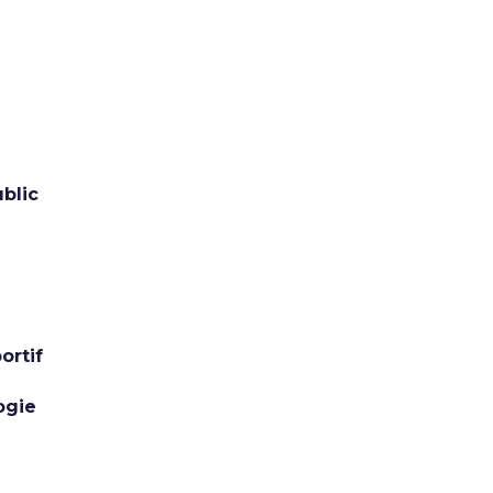
ublic
ortif
ogie