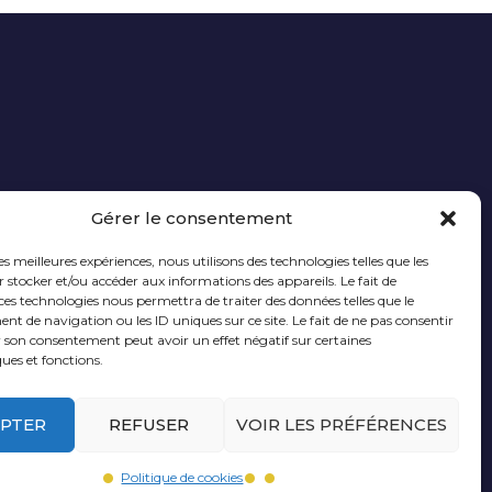
Gérer le consentement
les meilleures expériences, nous utilisons des technologies telles que les
 stocker et/ou accéder aux informations des appareils. Le fait de
des
Qualité
ces technologies nous permettra de traiter des données telles que le
 de navigation ou les ID uniques sur ce site. Le fait de ne pas consentir
agogique
du lieu
r son consentement peut avoir un effet négatif sur certaines
ques et fonctions.
PTER
REFUSER
VOIR LES PRÉFÉRENCES
–
POLITIQUE DE COOKIES
Politique de cookies