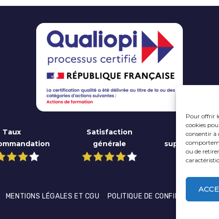
Pour offrir 
cookies pour
Taux
Satisfaction
Qualité 
consentir à 
comportement
commandation
générale
supports péd
ou de retire
caractéristi
ACCE
–
–
MENTIONS LÉGALES ET CGU
POLITIQUE DE CONFIDENTIALITÉ