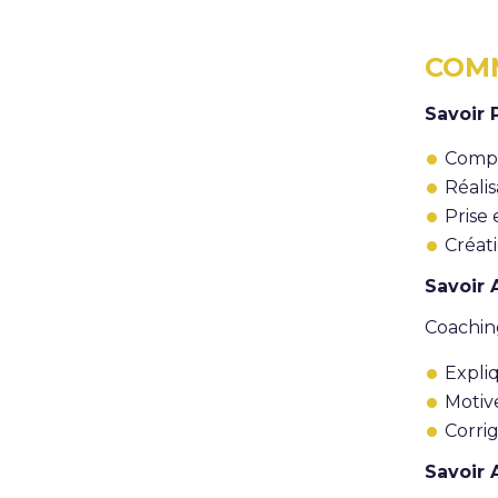
COM
Savoir
Compr
Réalis
Prise 
Créat
Savoir 
Coachin
Expli
Motive
Corrig
Savoir 