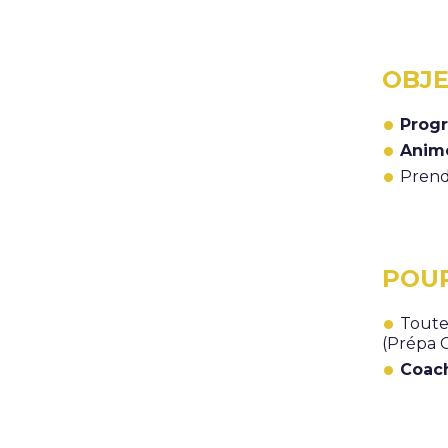
OBJE
Prog
Anim
Prend
POUR
Toute
(Prépa 
Coach